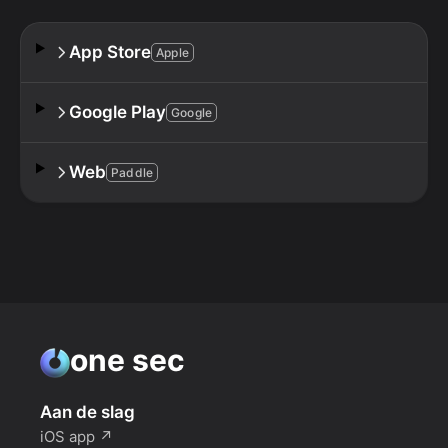
App Store
Apple
Google Play
Google
Web
Paddle
one sec
Aan de slag
iOS app
↗